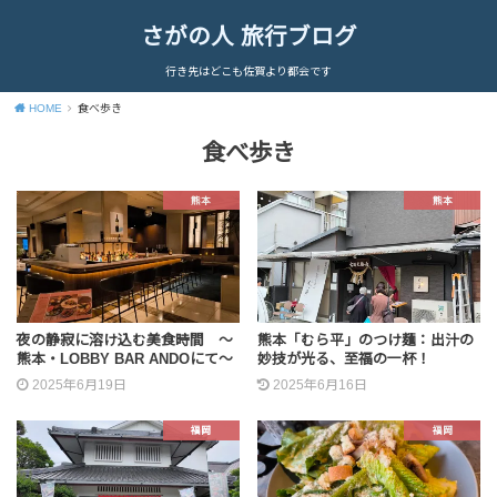
さがの人 旅行ブログ
行き先はどこも佐賀より都会です
HOME
食べ歩き
食べ歩き
熊本
熊本
夜の静寂に溶け込む美食時間 〜
熊本「むら平」のつけ麺：出汁の
熊本・LOBBY BAR ANDOにて〜
妙技が光る、至福の一杯！
2025年6月19日
2025年6月16日
福岡
福岡