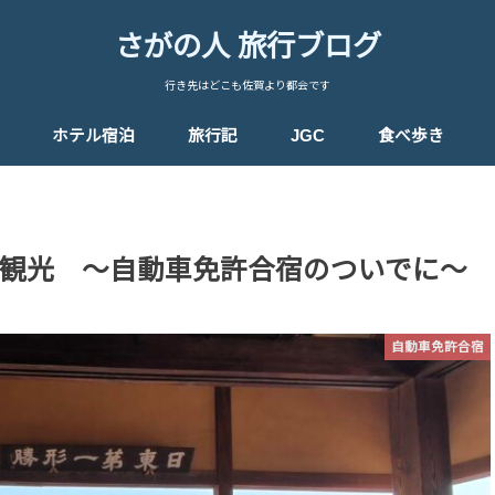
さがの人 旅行ブログ
行き先はどこも佐賀より都会です
ホテル宿泊
旅行記
JGC
食べ歩き
マリオット系列
トランジットホテル
ソウル
香港
シンガポール
沖縄
神戸
2017年 JGC サフィア 修行
観光 〜自動車免許合宿のついでに〜
自動車免許合宿