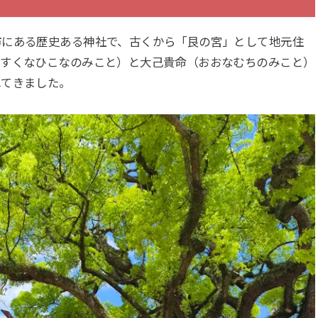
市にある歴史ある神社で、古くから「艮の宮」として地元住
（すくなひこなのみこと）と大己貴命（おおなむちのみこと）
れてきました。