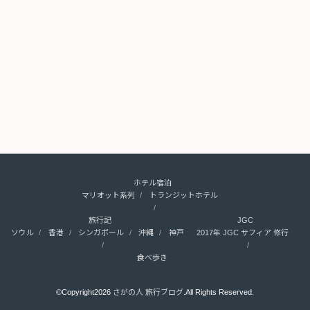
ホテル宿泊
マリオット系列
トランジットホテル
旅行記
JGC
ソウル
香港
シンガポール
沖縄
神戸
2017年 JGC サフィア 修行
食べ歩き
©Copyright2026
さがの人 旅行ブログ
.All Rights Reserved.