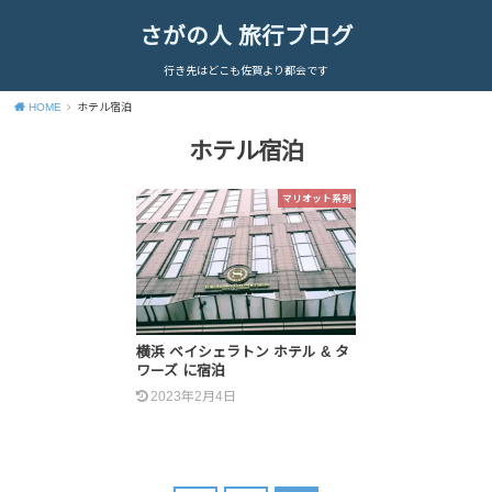
さがの人 旅行ブログ
行き先はどこも佐賀より都会です
HOME
ホテル宿泊
ホテル宿泊
マリオット系列
横浜 ベイシェラトン ホテル & タ
ワーズ に宿泊
2023年2月4日